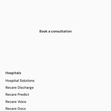
Impluse mitnehmen. Nächste
Schritte planen.
Setzen Sie KI dort ein, wo sie echten strukturellen
Mehrwert schafft. Wir begleiten Sie dabei.
Book a consultation
Alle Beiträge
Hospitals
Hospital Solutions
Recare Discharge
Recare Predict
Recare Voice
Recare Docs