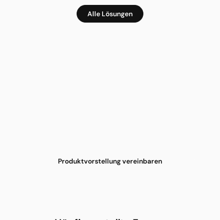
Alle Lösungen
Recare Predict in Ihrer Klinik nutzen
Vereinbaren Sie ein 30-minütiges
Beratungsgespräch und erfahren Sie, wie Recare
Predict Ihre Abläufe im Belegungsmanagement
optimieren kann. Wir zeigen Ihnen die Software in
einer Produktvorstellung und beantworten alle
offenen Fragen.
Produktvorstellung vereinbaren