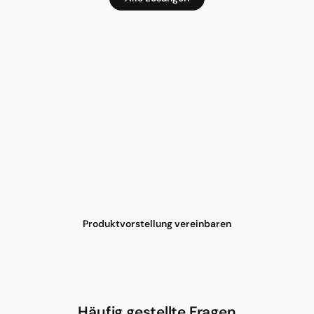
Den Recare Operator in Ihrer Klinik
nutzen
Vereinbaren Sie ein 30-minütiges
Beratungsgespräch und erfahren Sie, wie der Recare
Operator die Datenübertragung in Ihrer Klinik
automatisieren kann. Wir zeigen Ihnen die Software
in einer Live-Produktvorstellung und beantworten
alle offenen Fragen.
Produktvorstellung vereinbaren
Häufig gestellte Fragen