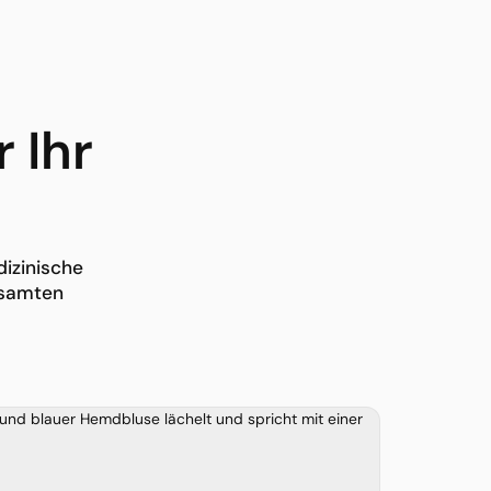
 Ihr
dizinische
gesamten