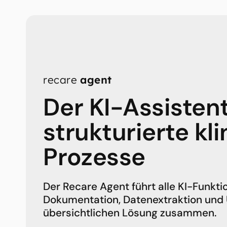
merken ➔
Slide 1 of 2.
recare
agent
Der KI-Assistent
strukturierte kl
Prozesse
Der Recare Agent führt alle KI-Funkti
Dokumentation, Datenextraktion und Ü
übersichtlichen Lösung zusammen.