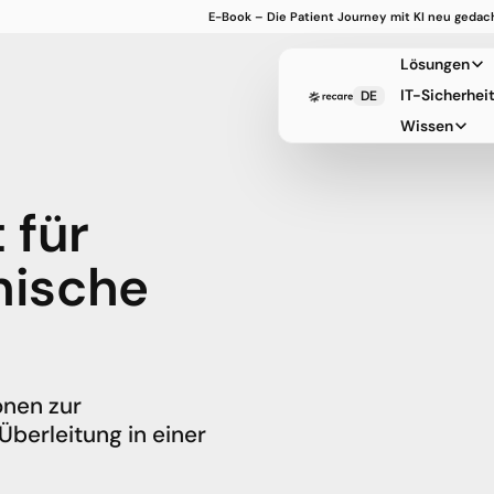
E-Book – Die Patient Journey mit KI neu gedacht
Jetzt herunterladen ➔
Lösungen
IT-Sicherhei
DE
Wissen
 für
inische
onen zur
berleitung in einer