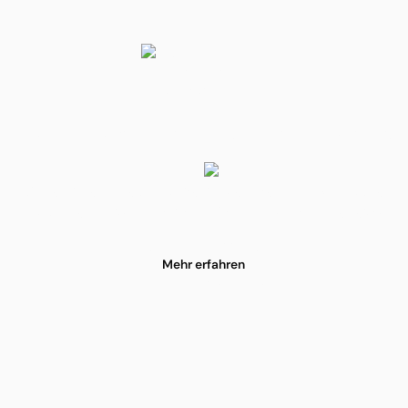
onforme Datenvera
Wir erfüllen alle Anforderungen der DSGVO sowie
nationaler Datenschutz- und Krankenhausgesetze.
Mehr erfahren