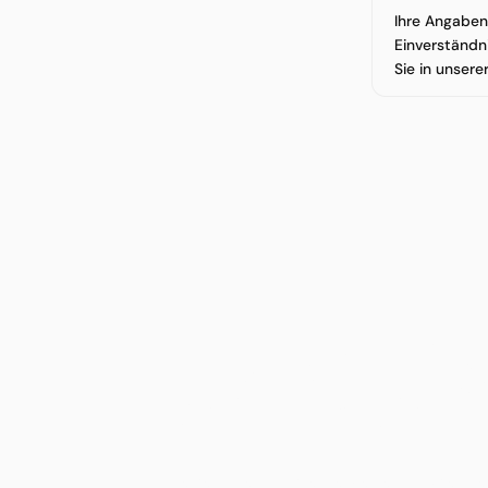
Ihre Angaben 
Einverständn
Sie in unser
Impulse mi
Zeit für die
Sehen Sie an Ihren eigenen Prozess