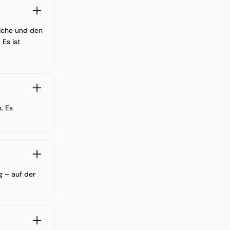
liche und den
 Es ist
. Es
g – auf der