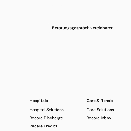
Patienten-Gespräch und bestehende
erstellt – mit bis zu einer Stunde Ers
Beratungsgespräch vereinbaren
Hospitals
Care & Rehab
Hospital Solutions
Care Solutions
Recare Discharge
Recare Inbox
Recare Predict