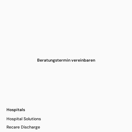
Impulse gehört. Nächste Schritte
planen.
Erfahren Sie, wie Recare Kliniken, Pflege und Reha bei
der Steuerung von Versorgungsprozessen
unterstützt.
Beratungstermin vereinbaren
Alle Events
Hospitals
Hospital Solutions
Recare Discharge