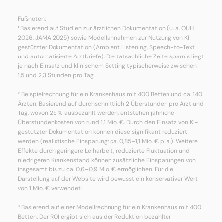
Fußnoten:
¹ Basierend auf Studien zur ärztlichen Dokumentation (u. a. OUH
2026, JAMA 2025) sowie Modellannahmen zur Nutzung von KI-
gestützter Dokumentation (Ambient Listening, Speech-to-Text
und automatisierte Arztbriefe). Die tatsächliche Zeitersparnis liegt
je nach Einsatz und klinischem Setting typischerweise zwischen
1,5 und 2,3 Stunden pro Tag.
² Beispielrechnung für ein Krankenhaus mit 400 Betten und ca. 140
Ärzten: Basierend auf durchschnittlich 2 Überstunden pro Arzt und
Tag, wovon 25 % ausbezahlt werden, entstehen jährliche
Überstundenkosten von rund 1,1 Mio. €. Durch den Einsatz von KI-
gestützter Dokumentation können diese signifikant reduziert
werden (realistische Einsparung: ca. 0,85–1,1 Mio. € p. a.). Weitere
Effekte durch geringere Leiharbeit, reduzierte Fluktuation und
niedrigeren Krankenstand können zusätzliche Einsparungen von
insgesamt bis zu ca. 0,6–0,9 Mio. € ermöglichen. Für die
Darstellung auf der Website wird bewusst ein konservativer Wert
von 1 Mio. € verwendet.
³ Basierend auf einer Modellrechnung für ein Krankenhaus mit 400
Betten. Der ROI ergibt sich aus der Reduktion bezahlter