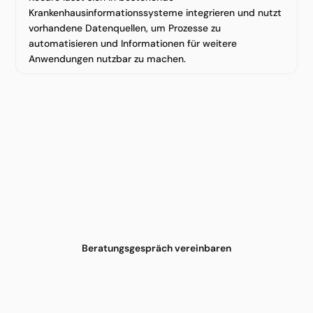
Krankenhausinformationssysteme integrieren und nutzt
vorhandene Datenquellen, um Prozesse zu
automatisieren und Informationen für weitere
Anwendungen nutzbar zu machen.
Versorgung neu denken. Nächste
Schritte planen.
Erfahren Sie im Gespräch, wie Sie
Versorgungsprozesse effizienter gestalten und die
Wirtschaftlichkeit Ihres Hauses stärken.
Beratungsgespräch vereinbaren